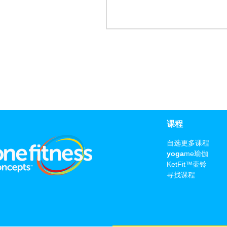
​课程
自选更多课程
yoga
me瑜伽
KetFit™壶铃
寻找课程