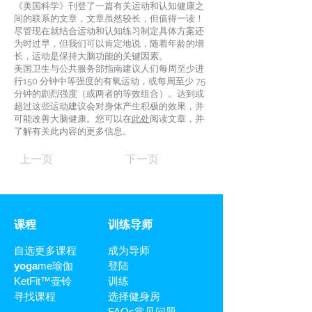
《美国科学》刊登了一篇有关运动和认知健康之
间的联系的文章，文章虽然较长，但值得一读！
尽管现在就结合运动和认知练习制定具体方案还
为时过早，但我们可以肯定地说，随着年龄的增
长，运动是保持大脑功能的关键因素。
美国卫生与公共服务部指南建议人们每周至少进
行150 分钟中等强度的有氧运动，或每周至少 75
分钟的剧烈强度（或两者的等效组合）。达到或
超过这些运动建议会对身体产生积极的效果，并
可能改善大脑健康。您可以在
此处
阅读文章，并
了解有关此内容的更多信息。
上一页
下一页
​课程
训练导师
自选更多课程
成为导师
yoga
me瑜伽
登陆
KetFit™壶铃
训练
寻找课程
选择健身房
FAQs常见问题