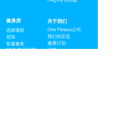
​健身房
关于我们
One Fitness公司
选择课程
我们的宗旨
登陆
健康计划
客服服务
FAQs常见问题
证书
FAQs常见问题
客服服务
与我们共同合作
主页
独特创新的健身体验，给予你专业的知识