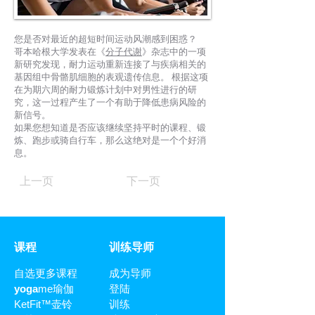
您是否对最近的超短时间运动风潮感到困惑？
哥本哈根大学发表在
《
分子代谢
》
杂志中的一项
新研究发现，耐力运动重新连接了与疾病相关的
基因组中骨骼肌细胞的表观遗传信息。 根据这项
在为期六周的耐力锻炼计划中对男性进行的研
究，这一过程产生了一个有助于降低患病风险的
新信号。
如果您想知道是否应该继续坚持平时的课程、锻
炼、跑步或骑自行车，那么这绝对是一个个好消
息。
上一页
下一页
​课程
训练导师
自选更多课程
成为导师
yoga
me瑜伽
登陆
KetFit™壶铃
训练